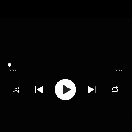
0:00
0:00