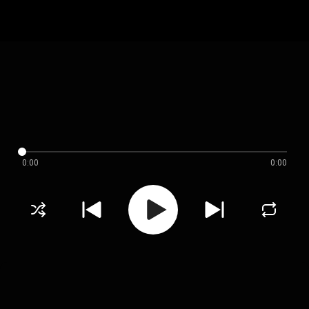
0:00
0:00