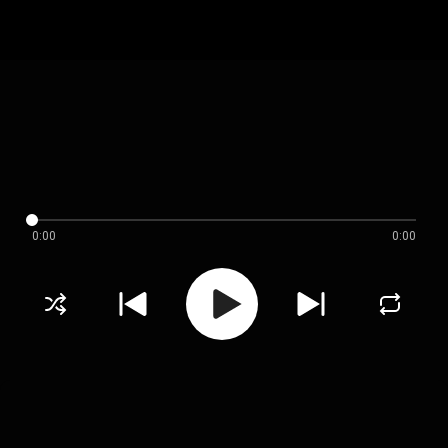
0:00
0:00