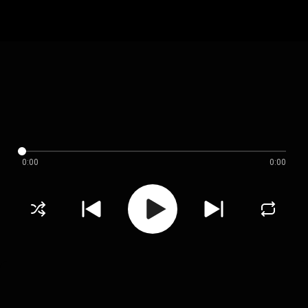
0:00
0:00