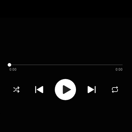
0:00
0:00