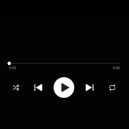
0:00
0:00