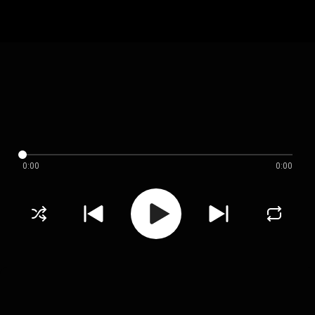
0:00
0:00