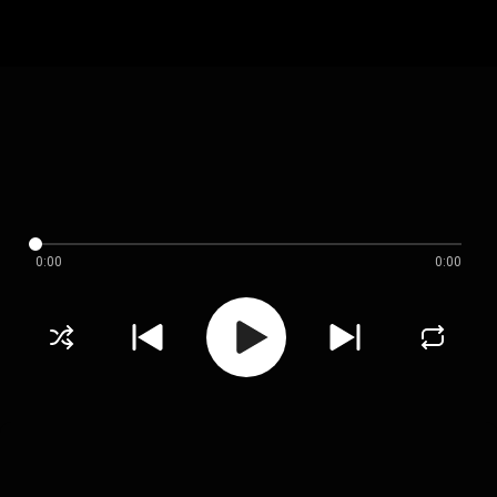
0:00
0:00