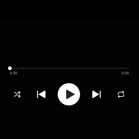
0:00
0:00