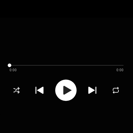
0:00
0:00