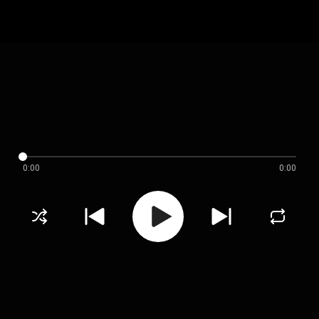
0:00
0:00