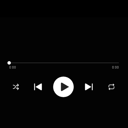
0:00
0:00