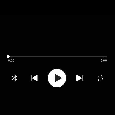
0:00
0:00