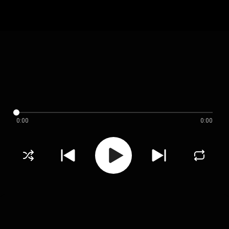
0:00
0:00