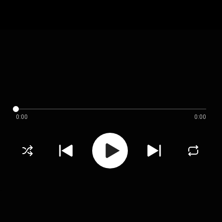
0:00
0:00