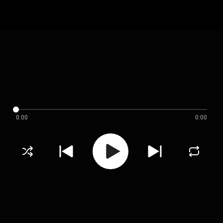
0:00
0:00