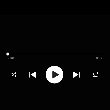
0:00
0:00