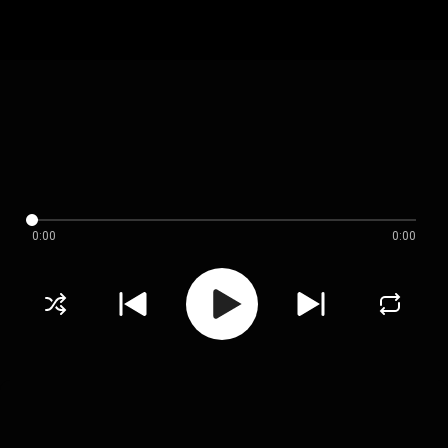
0:00
0:00