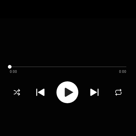
0:00
0:00