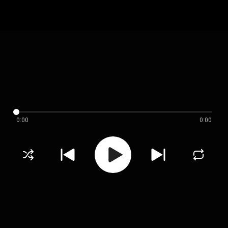
0:00
0:00