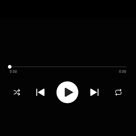
0:00
0:00