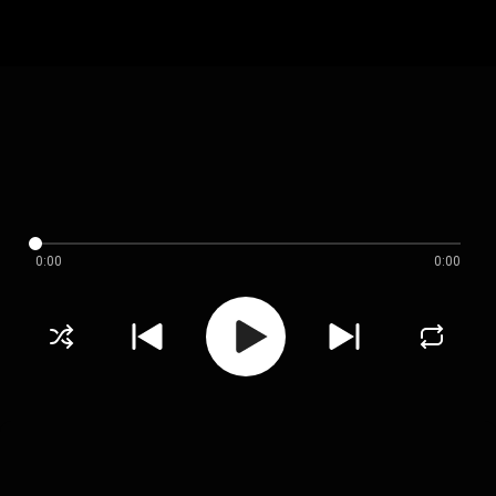
0:00
0:00