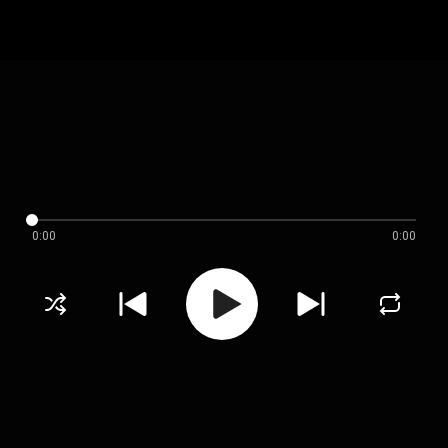
0:00
0:00