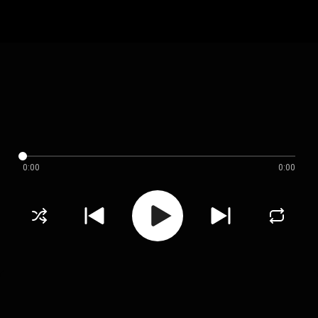
0:00
0:00