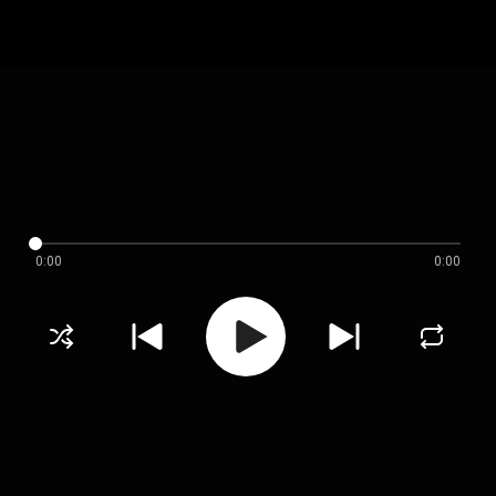
0:00
0:00