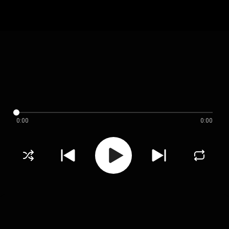
0:00
0:00