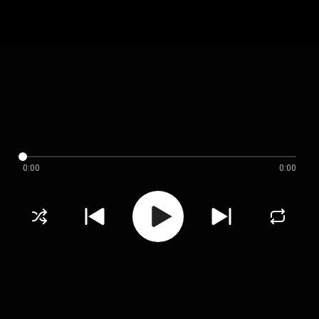
0:00
0:00