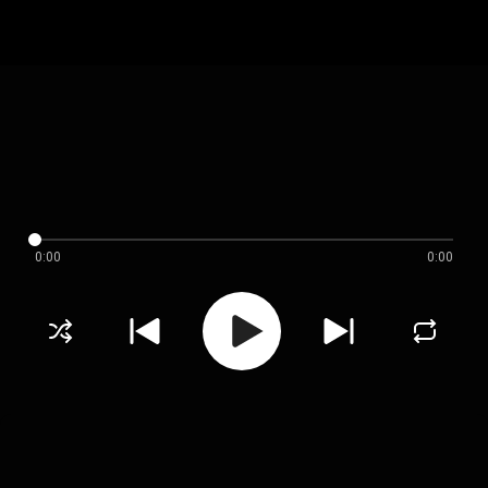
0:00
0:00