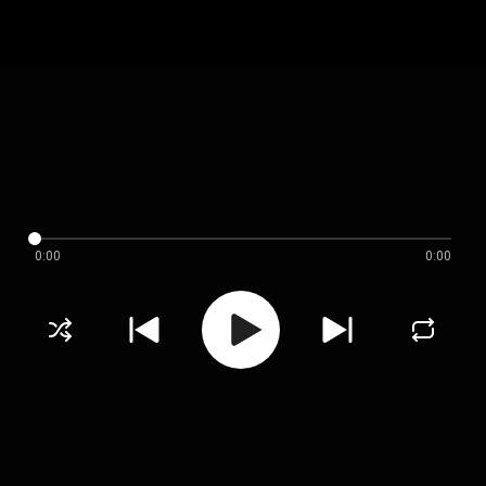
0:00
0:00