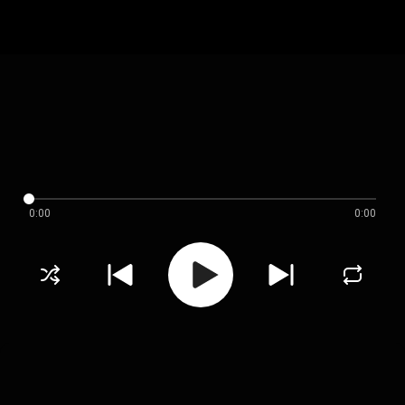
0:00
0:00