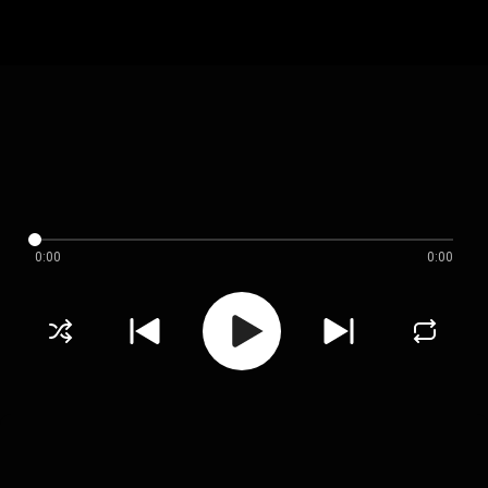
0:00
0:00