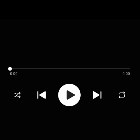
0:00
0:00