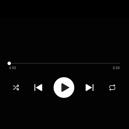
0:00
0:00