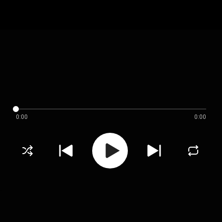
0:00
0:00