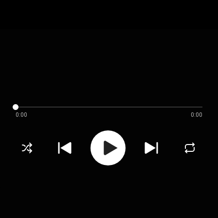
0:00
0:00