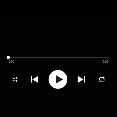
0:00
0:00