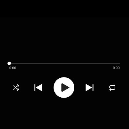
0:00
0:00