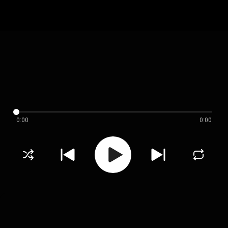
0:00
0:00