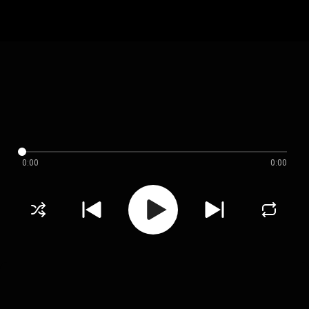
0:00
0:00