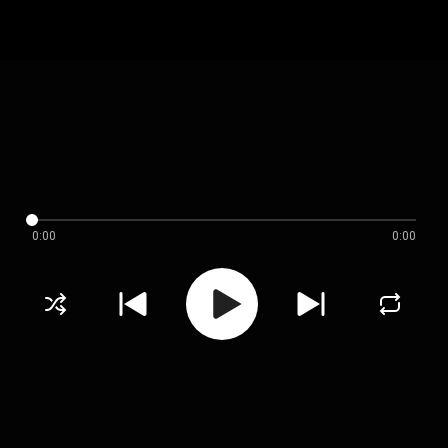
0:00
0:00