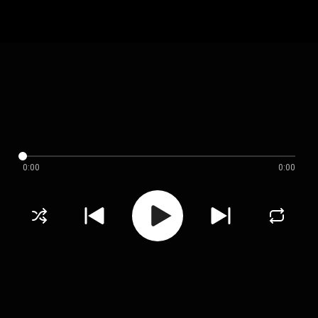
0:00
0:00