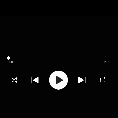
0:00
0:00