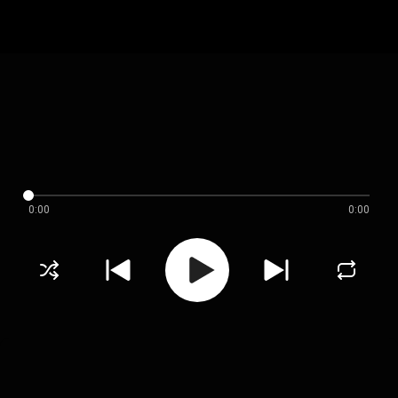
0:00
0:00