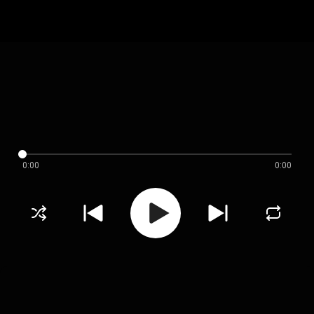
0:00
0:00