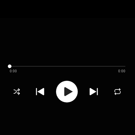
0:00
0:00