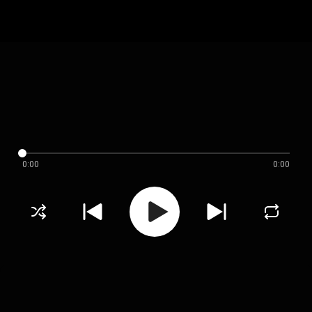
0:00
0:00