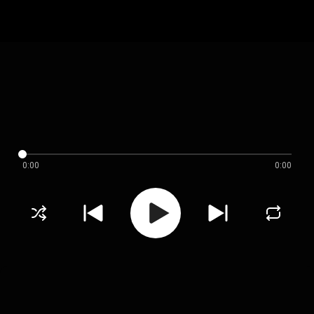
0:00
0:00