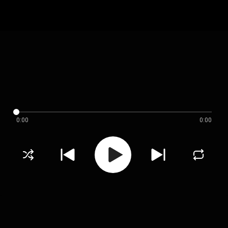
0:00
0:00