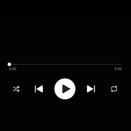
0:00
0:00