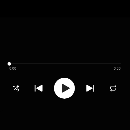
0:00
0:00